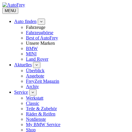
MENU
Auto finden
Fahrzeuge
Fahrzeugbörse
Best of AutoFrey
Unsere Marken
BMW
MINI
Land Rover
Aktuelles
Überblick
Angebote
FreyZeit Magazin
Archiv
Service
Werkstatt
Classic
Teile & Zubehör
Räder & Reifen
Notdienste
My BMW Service
Shop