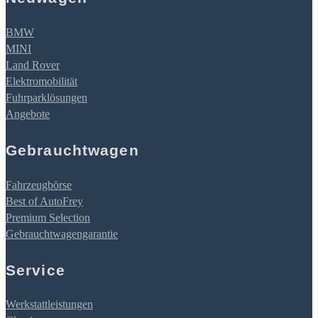
BMW
MINI
Land Rover
Elektromobilität
Fuhrparklösungen
Angebote
Gebrauchtwagen
Fahrzeugbörse
Best of AutoFrey
Premium Selection
Gebrauchtwagengarantie
Service
Werkstattleistungen