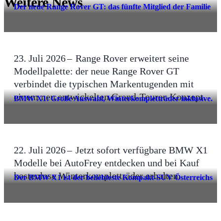
Weitere News
Der neue Range Rover GT: das fünfte Mitglied der Familie
23. Juli 2026
Range Rover erweitert seine
Modellpalette: der neue Range Rover GT
verbindet die typischen Markentugenden mit
einem neu entwickelten Grand-Tourer-Konzept.
BMW X1: Große Auswahl, Winterkompletträder inklusive.
22. Juli 2026
Jetzt sofort verfügbare BMW X1
Modelle bei AutoFrey entdecken und bei Kauf
kostenlose Winterkompletträder erhalten.
Der BMW X1 ist der beliebteste Kompakt-SUV Österreichs