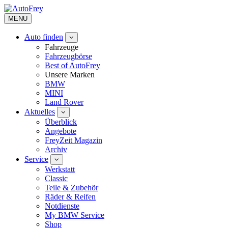
MENU
Auto finden
Fahrzeuge
Fahrzeugbörse
Best of AutoFrey
Unsere Marken
BMW
MINI
Land Rover
Aktuelles
Überblick
Angebote
FreyZeit Magazin
Archiv
Service
Werkstatt
Classic
Teile & Zubehör
Räder & Reifen
Notdienste
My BMW Service
Shop