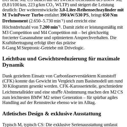
(9,8 l/100 km, 223 g/km CO₂ WLTP) und steigert die Leistung
deutlich: Der weiterentwickelte
3,0-Liter-Reihensechszylinder mit
M TwinPower Turbo
entfaltet
390 kW/530 PS
, bringt
650 Nm
Drehmoment
(2.650–5.730 min⁻¹) und erreicht eine
Höchstdrehzahl von
7.200 min⁻¹
. Damit zieht er leistungsmäßig mit
M3 Competition und M4 Competition mit – bei gleichzeitig
forcierter Gasannahme und optimiertem Ansprechverhalten. Die
Kraftübertragung erfolgt über das präzise
8‑Gang M Steptronic‑Getriebe mit Drivelogic.
Leichtbau und Gewichtsreduzierung für maximale
Dynamik
Dank gezieltem Einsatz von Carbonfaserverstärktem Kunststoff
(CFK) konnte das Gewicht im Vergleich zum Basismodell um rund
30 Kilogramm gesenkt werden. CFK-Karosserieteile, geschmiedete
Leichtmetallräder und eine straﬀe Abstimmung machen den M2 CS
zum leichtesten BMW M2 seiner Generation – für spürbar agiles
Handling auf der Rennstrecke ebenso wie im Alltag.
Atletisches Design & exklusive Ausstattung
Typisch M, typisch CS: Die exklusive Serienausstattung umfasst