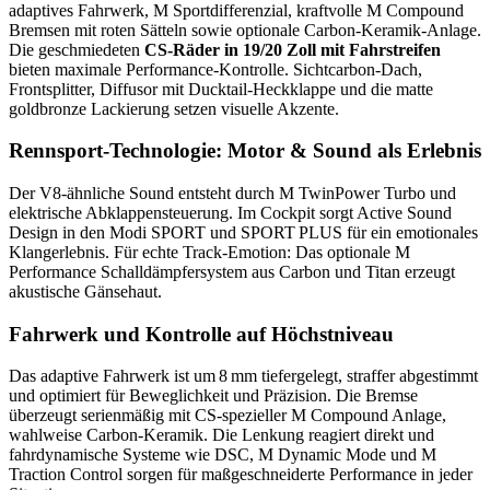
adaptives Fahrwerk, M Sportdifferenzial, kraftvolle M Compound
Bremsen mit roten Sätteln sowie optionale Carbon-Keramik-Anlage.
Die geschmiedeten
CS-Räder in 19/20 Zoll mit Fahrstreifen
bieten maximale Performance-Kontrolle. Sichtcarbon-Dach,
Frontsplitter, Diffusor mit Ducktail-Heckklappe und die matte
goldbronze Lackierung setzen visuelle Akzente.
Rennsport-Technologie: Motor & Sound als Erlebnis
Der V8‑ähnliche Sound entsteht durch M TwinPower Turbo und
elektrische Abklappensteuerung. Im Cockpit sorgt Active Sound
Design in den Modi SPORT und SPORT PLUS für ein emotionales
Klangerlebnis. Für echte Track-Emotion: Das optionale M
Performance Schalldämpfersystem aus Carbon und Titan erzeugt
akustische Gänsehaut.
Fahrwerk und Kontrolle auf Höchstniveau
Das adaptive Fahrwerk ist um 8 mm tiefergelegt, straffer abgestimmt
und optimiert für Beweglichkeit und Präzision. Die Bremse
überzeugt serienmäßig mit CS‑spezieller M Compound Anlage,
wahlweise Carbon-Keramik. Die Lenkung reagiert direkt und
fahrdynamische Systeme wie DSC, M Dynamic Mode und M
Traction Control sorgen für maßgeschneiderte Performance in jeder