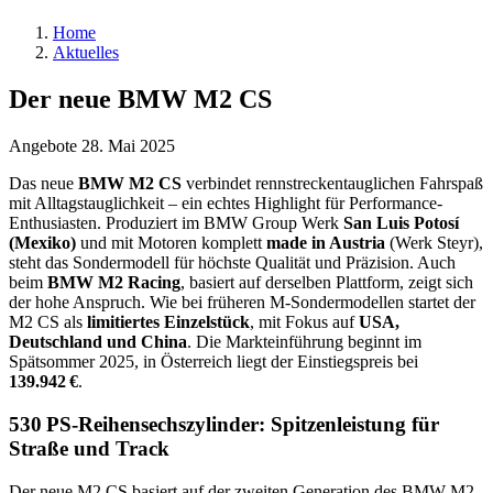
Home
Aktuelles
Der neue BMW M2 CS
Angebote
28. Mai 2025
Das neue
BMW M2 CS
verbindet rennstreckentauglichen Fahrspaß
mit Alltagstauglichkeit – ein echtes Highlight für Performance-
Enthusiasten. Produziert im BMW Group Werk
San Luis Potosí
(Mexiko)
und mit Motoren komplett
made in Austria
(Werk Steyr),
steht das Sondermodell für höchste Qualität und Präzision. Auch
beim
BMW M2 Racing
, basiert auf derselben Plattform, zeigt sich
der hohe Anspruch. Wie bei früheren M-Sondermodellen startet der
M2 CS als
limitiertes Einzelstück
, mit Fokus auf
USA,
Deutschland und China
. Die Markteinführung beginnt im
Spätsommer 2025, in Österreich liegt der Einstiegspreis bei
139.942 €
.
530 PS-Reihensechszylinder: Spitzenleistung für
Straße und Track
Der neue M2 CS basiert auf der zweiten Generation des BMW M2