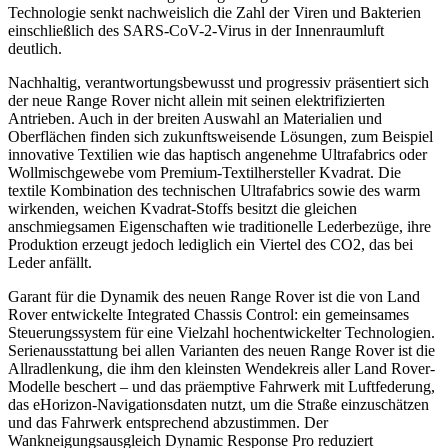
Technologie senkt nachweislich die Zahl der Viren und Bakterien
einschließlich des SARS-CoV-2-Virus in der Innenraumluft
deutlich.
Nachhaltig, verantwortungsbewusst und progressiv präsentiert sich
der neue Range Rover nicht allein mit seinen elektrifizierten
Antrieben. Auch in der breiten Auswahl an Materialien und
Oberflächen finden sich zukunftsweisende Lösungen, zum Beispiel
innovative Textilien wie das haptisch angenehme Ultrafabrics oder
Wollmischgewebe vom Premium-Textilhersteller Kvadrat. Die
textile Kombination des technischen Ultrafabrics sowie des warm
wirkenden, weichen Kvadrat-Stoffs besitzt die gleichen
anschmiegsamen Eigenschaften wie traditionelle Lederbezüge, ihre
Produktion erzeugt jedoch lediglich ein Viertel des CO2, das bei
Leder anfällt.
Garant für die Dynamik des neuen Range Rover ist die von Land
Rover entwickelte Integrated Chassis Control: ein gemeinsames
Steuerungssystem für eine Vielzahl hochentwickelter Technologien.
Serienausstattung bei allen Varianten des neuen Range Rover ist die
Allradlenkung, die ihm den kleinsten Wendekreis aller Land Rover-
Modelle beschert – und das präemptive Fahrwerk mit Luftfederung,
das eHorizon-Navigationsdaten nutzt, um die Straße einzuschätzen
und das Fahrwerk entsprechend abzustimmen. Der
Wankneigungsausgleich Dynamic Response Pro reduziert