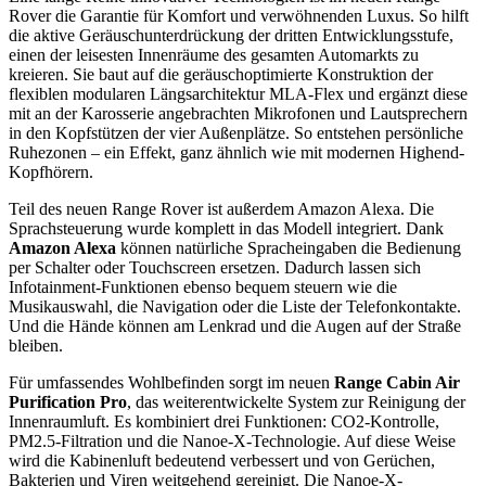
Rover die Garantie für Komfort und verwöhnenden Luxus. So hilft
die aktive Geräuschunterdrückung der dritten Entwicklungsstufe,
einen der leisesten Innenräume des gesamten Automarkts zu
kreieren. Sie baut auf die geräuschoptimierte Konstruktion der
flexiblen modularen Längsarchitektur MLA-Flex und ergänzt diese
mit an der Karosserie angebrachten Mikrofonen und Lautsprechern
in den Kopfstützen der vier Außenplätze. So entstehen persönliche
Ruhezonen – ein Effekt, ganz ähnlich wie mit modernen Highend-
Kopfhörern.
Teil des neuen Range Rover ist außerdem Amazon Alexa. Die
Sprachsteuerung wurde komplett in das Modell integriert. Dank
Amazon Alexa
können natürliche Spracheingaben die Bedienung
per Schalter oder Touchscreen ersetzen. Dadurch lassen sich
Infotainment-Funktionen ebenso bequem steuern wie die
Musikauswahl, die Navigation oder die Liste der Telefonkontakte.
Und die Hände können am Lenkrad und die Augen auf der Straße
bleiben.
Für umfassendes Wohlbefinden sorgt im neuen
Range Cabin Air
Purification Pro
, das weiterentwickelte System zur Reinigung der
Innenraumluft. Es kombiniert drei Funktionen: CO2-Kontrolle,
PM2.5-Filtration und die Nanoe-X-Technologie. Auf diese Weise
wird die Kabinenluft bedeutend verbessert und von Gerüchen,
Bakterien und Viren weitgehend gereinigt. Die Nanoe-X-