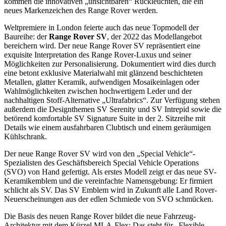
kommen die innovativen „unsichtbaren“ Rückleuchten, die ein
neues Markenzeichen des Range Rover werden.
Weltpremiere in London feierte auch das neue Topmodell der
Baureihe: der
Range Rover SV
, der 2022 das Modellangebot
bereichern wird. Der neue Range Rover SV repräsentiert eine
exquisite Interpretation des Range Rover-Luxus und seiner
Möglichkeiten zur Personalisierung. Dokumentiert wird dies durch
eine betont exklusive Materialwahl mit glänzend beschichteten
Metallen, glatter Keramik, aufwendigen Mosaikeinlagen oder
Wahlmöglichkeiten zwischen hochwertigem Leder und der
nachhaltigen Stoff-Alternative „Ultrafabrics“. Zur Verfügung stehen
außerdem die Designthemen SV Serenity und SV Intrepid sowie die
betörend komfortable SV Signature Suite in der 2. Sitzreihe mit
Details wie einem ausfahrbaren Clubtisch und einem geräumigen
Kühlschrank.
Der neue Range Rover SV wird von den „Special Vehicle“-
Spezialisten des Geschäftsbereich Special Vehicle Operations
(SVO) von Hand gefertigt. Als erstes Modell zeigt er das neue SV-
Keramikemblem und die vereinfachte Namensgebung: Er firmiert
schlicht als SV. Das SV Emblem wird in Zukunft alle Land Rover-
Neuerscheinungen aus der edlen Schmiede von SVO schmücken.
Die Basis des neuen Range Rover bildet die neue Fahrzeug-
Architektur mit dem Kürzel MLA-Flex: Das steht für „Flexible