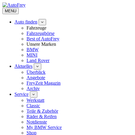
MENU
Auto finden
Fahrzeuge
Fahrzeugbörse
Best of AutoFrey
Unsere Marken
BMW
MINI
Land Rover
Aktuelles
Überblick
Angebote
FreyZeit Magazin
Archiv
Service
Werkstatt
Classic
Teile & Zubehör
Räder & Reifen
Notdienste
My BMW Service
Shop