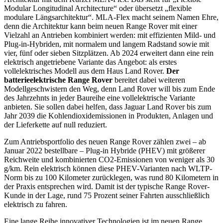
Modular Longitudinal Architecture“ oder übersetzt „flexible
modulare Längsarchitektur“. MLA-Flex macht seinem Namen Ehre,
denn die Architektur kann beim neuen Range Rover mit einer
Vielzahl an Antrieben kombiniert werden: mit effizienten Mild- und
Plug-in-Hybriden, mit normalem und langem Radstand sowie mit
vier, fünf oder sieben Sitzplätzen. Ab 2024 erweitert dann eine rein
elektrisch angetriebene Variante das Angebot: als erstes
vollelektrisches Modell aus dem Haus Land Rover.
Der
batterieelektrische Range Rover
bereitet dabei weiteren
Modellgeschwistern den Weg, denn Land Rover will bis zum Ende
des Jahrzehnts in jeder Baureihe eine vollelektrische Variante
anbieten. Sie sollen dabei helfen, dass Jaguar Land Rover bis zum
Jahr 2039 die Kohlendioxidemissionen in Produkten, Anlagen und
der Lieferkette auf null reduziert.
Zum Antriebsportfolio des neuen Range Rover zählen zwei – ab
Januar 2022 bestellbare – Plug-in Hybride (PHEV) mit größerer
Reichweite und kombinierten CO2-Emissionen von weniger als 30
g/km. Rein elektrisch können diese PHEV-Varianten nach WLTP-
Norm bis zu 100 Kilometer zurücklegen, was rund 80 Kilometern in
der Praxis entsprechen wird. Damit ist der typische Range Rover-
Kunde in der Lage, rund 75 Prozent seiner Fahrten ausschließlich
elektrisch zu fahren.
Eine lange Reihe innovativer Technologien ist im neuen Range