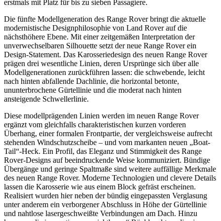
erstmals mit Platz für bis zu sieben Passagiere.
Die fünfte Modellgeneration des Range Rover bringt die aktuelle
modernistische Designphilosophie von Land Rover auf die
nächsthöhere Ebene. Mit einer zeitgemäßen Interpretation der
unverwechselbaren Silhouette setzt der neue Range Rover ein
Design-Statement. Das Karosseriedesign des neuen Range Rover
prägen drei wesentliche Linien, deren Ursprünge sich über alle
Modellgenerationen zurückführen lassen: die schwebende, leicht
nach hinten abfallende Dachlinie, die horizontal betonte,
ununterbrochene Gürtellinie und die moderat nach hinten
ansteigende Schwellerlinie.
Diese modellprägenden Linien werden im neuen Range Rover
ergänzt vom gleichfalls charakteristischen kurzen vorderen
Überhang, einer formalen Frontpartie, der vergleichsweise aufrecht
stehenden Windschutzscheibe – und vom markanten neuen „Boat-
Tail“-Heck. Ein Profil, das Eleganz und Stimmigkeit des Range
Rover-Designs auf beeindruckende Weise kommuniziert. Bündige
Übergänge und geringe Spaltmaße sind weitere auffällige Merkmale
des neuen Range Rover. Moderne Technologien und clevere Details
lassen die Karosserie wie aus einem Block gefräst erscheinen.
Realisiert wurden hier neben der bündig eingepassten Verglasung
unter anderem ein verborgener Abschluss in Höhe der Gürtellinie
und nahtlose lasergeschweißte Verbindungen am Dach. Hinzu