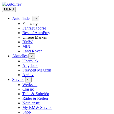
MENU
Auto finden
Fahrzeuge
Fahrzeugbörse
Best of AutoFrey
Unsere Marken
BMW
MINI
Land Rover
Aktuelles
Überblick
Angebote
FreyZeit Magazin
Archiv
Service
Werkstatt
Classic
Teile & Zubehör
Räder & Reifen
Notdienste
My BMW Service
Shop