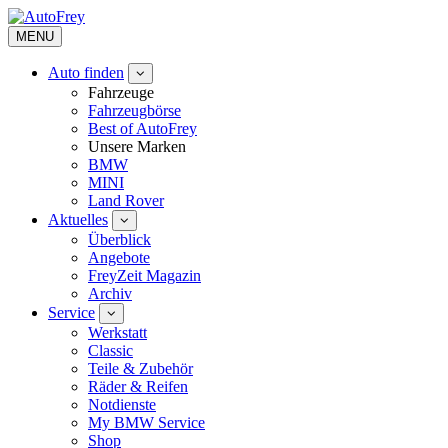
MENU
Auto finden
Fahrzeuge
Fahrzeugbörse
Best of AutoFrey
Unsere Marken
BMW
MINI
Land Rover
Aktuelles
Überblick
Angebote
FreyZeit Magazin
Archiv
Service
Werkstatt
Classic
Teile & Zubehör
Räder & Reifen
Notdienste
My BMW Service
Shop