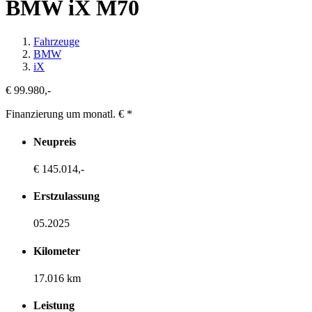
BMW iX M70
Fahrzeuge
BMW
iX
€ 99.980,-
Finanzierung um monatl. €
*
Neupreis
€ 145.014,-
Erstzulassung
05.2025
Kilometer
17.016 km
Leistung