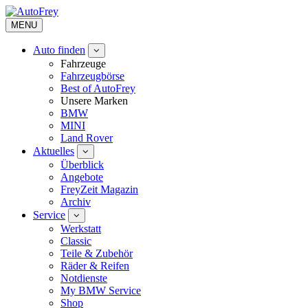
MENU
Auto finden
Fahrzeuge
Fahrzeugbörse
Best of AutoFrey
Unsere Marken
BMW
MINI
Land Rover
Aktuelles
Überblick
Angebote
FreyZeit Magazin
Archiv
Service
Werkstatt
Classic
Teile & Zubehör
Räder & Reifen
Notdienste
My BMW Service
Shop