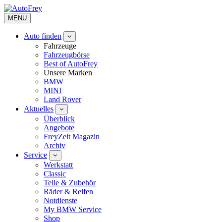
MENU
Auto finden
Fahrzeuge
Fahrzeugbörse
Best of AutoFrey
Unsere Marken
BMW
MINI
Land Rover
Aktuelles
Überblick
Angebote
FreyZeit Magazin
Archiv
Service
Werkstatt
Classic
Teile & Zubehör
Räder & Reifen
Notdienste
My BMW Service
Shop