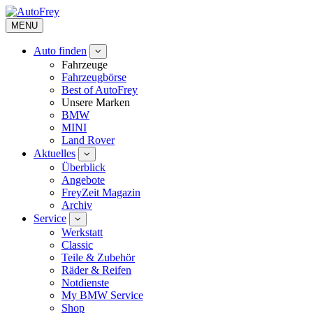
MENU
Auto finden
Fahrzeuge
Fahrzeugbörse
Best of AutoFrey
Unsere Marken
BMW
MINI
Land Rover
Aktuelles
Überblick
Angebote
FreyZeit Magazin
Archiv
Service
Werkstatt
Classic
Teile & Zubehör
Räder & Reifen
Notdienste
My BMW Service
Shop