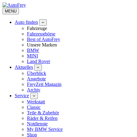
MENU
Auto finden
Fahrzeuge
Fahrzeugbörse
Best of AutoFrey
Unsere Marken
BMW
MINI
Land Rover
Aktuelles
Überblick
Angebote
FreyZeit Magazin
Archiv
Service
Werkstatt
Classic
Teile & Zubehör
Räder & Reifen
Notdienste
My BMW Service
Shop