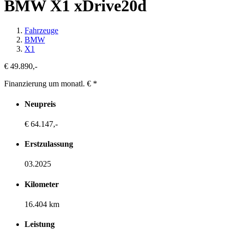
BMW X1 xDrive20d
Fahrzeuge
BMW
X1
€ 49.890,-
Finanzierung um monatl. €
*
Neupreis
€ 64.147,-
Erstzulassung
03.2025
Kilometer
16.404 km
Leistung