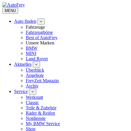
MENU
Auto finden
Fahrzeuge
Fahrzeugbörse
Best of AutoFrey
Unsere Marken
BMW
MINI
Land Rover
Aktuelles
Überblick
Angebote
FreyZeit Magazin
Archiv
Service
Werkstatt
Classic
Teile & Zubehör
Räder & Reifen
Notdienste
My BMW Service
Shop