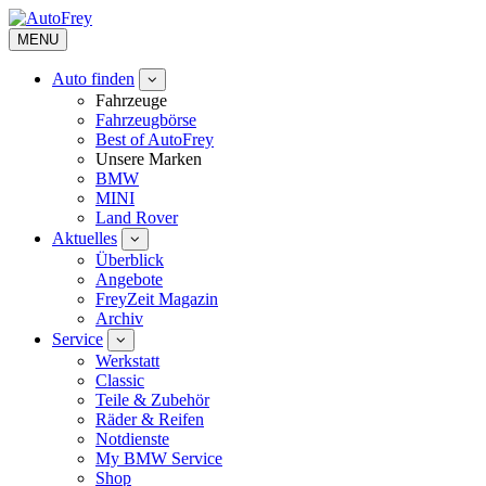
MENU
Auto finden
Fahrzeuge
Fahrzeugbörse
Best of AutoFrey
Unsere Marken
BMW
MINI
Land Rover
Aktuelles
Überblick
Angebote
FreyZeit Magazin
Archiv
Service
Werkstatt
Classic
Teile & Zubehör
Räder & Reifen
Notdienste
My BMW Service
Shop