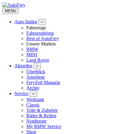
MENU
Auto finden
Fahrzeuge
Fahrzeugbörse
Best of AutoFrey
Unsere Marken
BMW
MINI
Land Rover
Aktuelles
Überblick
Angebote
FreyZeit Magazin
Archiv
Service
Werkstatt
Classic
Teile & Zubehör
Räder & Reifen
Notdienste
My BMW Service
Shop