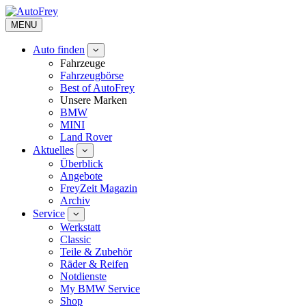
MENU
Auto finden
Fahrzeuge
Fahrzeugbörse
Best of AutoFrey
Unsere Marken
BMW
MINI
Land Rover
Aktuelles
Überblick
Angebote
FreyZeit Magazin
Archiv
Service
Werkstatt
Classic
Teile & Zubehör
Räder & Reifen
Notdienste
My BMW Service
Shop