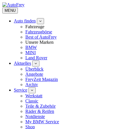
MENU
Auto finden
Fahrzeuge
Fahrzeugbörse
Best of AutoFrey
Unsere Marken
BMW
MINI
Land Rover
Aktuelles
Überblick
Angebote
FreyZeit Magazin
Archiv
Service
Werkstatt
Classic
Teile & Zubehör
Räder & Reifen
Notdienste
My BMW Service
Shop