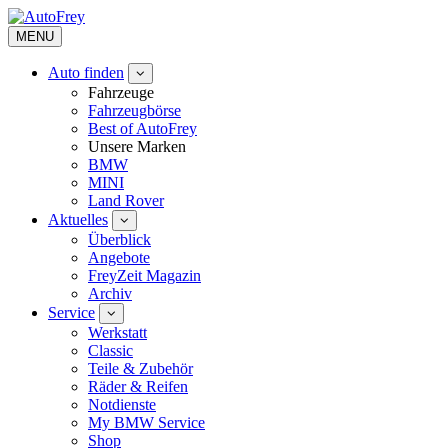
MENU
Auto finden
Fahrzeuge
Fahrzeugbörse
Best of AutoFrey
Unsere Marken
BMW
MINI
Land Rover
Aktuelles
Überblick
Angebote
FreyZeit Magazin
Archiv
Service
Werkstatt
Classic
Teile & Zubehör
Räder & Reifen
Notdienste
My BMW Service
Shop