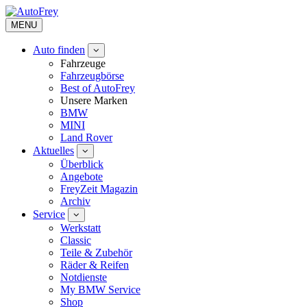
MENU
Auto finden
Fahrzeuge
Fahrzeugbörse
Best of AutoFrey
Unsere Marken
BMW
MINI
Land Rover
Aktuelles
Überblick
Angebote
FreyZeit Magazin
Archiv
Service
Werkstatt
Classic
Teile & Zubehör
Räder & Reifen
Notdienste
My BMW Service
Shop