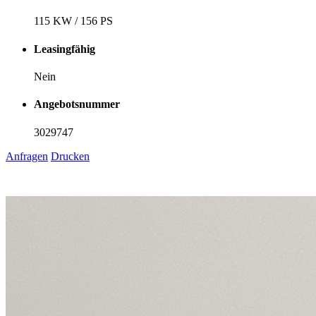
115 KW / 156 PS
Leasingfähig
Nein
Angebotsnummer
3029747
Anfragen
Drucken
1
6