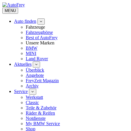
MENU
Auto finden
Fahrzeuge
Fahrzeugbörse
Best of AutoFrey
Unsere Marken
BMW
MINI
Land Rover
Aktuelles
Überblick
Angebote
FreyZeit Magazin
Archiv
Service
Werkstatt
Classic
Teile & Zubehör
Räder & Reifen
Notdienste
My BMW Service
Shop