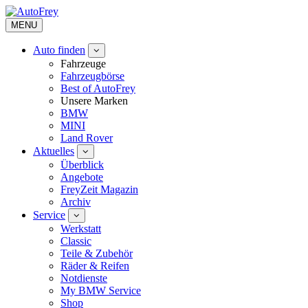
MENU
Auto finden
Fahrzeuge
Fahrzeugbörse
Best of AutoFrey
Unsere Marken
BMW
MINI
Land Rover
Aktuelles
Überblick
Angebote
FreyZeit Magazin
Archiv
Service
Werkstatt
Classic
Teile & Zubehör
Räder & Reifen
Notdienste
My BMW Service
Shop