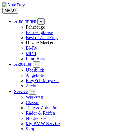
MENU
Auto finden
Fahrzeuge
Fahrzeugbörse
Best of AutoFrey
Unsere Marken
BMW
MINI
Land Rover
Aktuelles
Überblick
Angebote
FreyZeit Magazin
Archiv
Service
Werkstatt
Classic
Teile & Zubehör
Räder & Reifen
Notdienste
My BMW Service
Shop