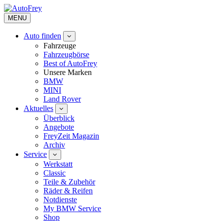
MENU
Auto finden
Fahrzeuge
Fahrzeugbörse
Best of AutoFrey
Unsere Marken
BMW
MINI
Land Rover
Aktuelles
Überblick
Angebote
FreyZeit Magazin
Archiv
Service
Werkstatt
Classic
Teile & Zubehör
Räder & Reifen
Notdienste
My BMW Service
Shop