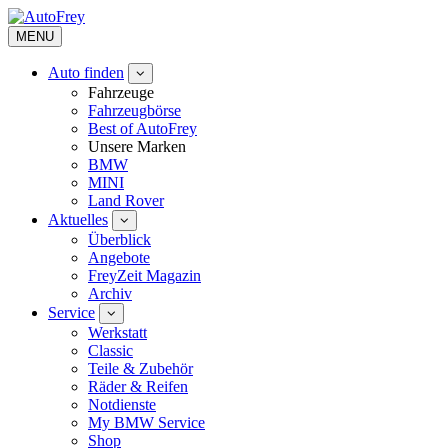
MENU
Auto finden
Fahrzeuge
Fahrzeugbörse
Best of AutoFrey
Unsere Marken
BMW
MINI
Land Rover
Aktuelles
Überblick
Angebote
FreyZeit Magazin
Archiv
Service
Werkstatt
Classic
Teile & Zubehör
Räder & Reifen
Notdienste
My BMW Service
Shop