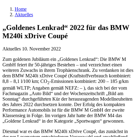
Home
Aktuelles
„Goldenes Lenkrad“ 2022 für das BMW
M240i xDrive Coupé
Aktuelles
10. November 2022
Zum goldenen Jubiläum ein „Goldenes Lenkrad“: Die BMW M
GmbH feiert ihr 50-jähriges Bestehen – und verzeichnet einen
weiteren Zuwachs in ihrem Trophäenschrank. Zu verdanken ist dies
dem BMW M240i xDrive Coupé (Kraftstoffverbrauch kombiniert:
8,8 – 8,1 l/100 km; CO
-Emissionen kombiniert: 200 – 185 g/km
2
gemäß WLTP; Angaben gemäß NEFZ: – ), das sich bei der vom
Fachmagazin „Auto Bild“ und der Wochenzeitschrift „Bild am
Sonntag“ durchgeführten Kür der herausragenden Modellneuheiten
des Jahres 2022 durchsetzen konnte. Der Erfolg des kompakten
Performance Automobils ist für die BMW M GmbH der zweite
Klassensieg in Folge. Im vorigen Jahr hatte der BMW M4 das
„Goldene Lenkrad“ in der Kategorie „Sportwagen“ gewonnen.
Diesmal war es das BMW M240i xDrive Coupé, das zunächst in
der per Leservotum entschiedenen Vorauswahl und anschließend