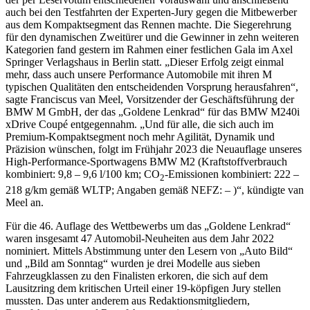
auch bei den Testfahrten der Experten-Jury gegen die Mitbewerber
aus dem Kompaktsegment das Rennen machte. Die Siegerehrung
für den dynamischen Zweitürer und die Gewinner in zehn weiteren
Kategorien fand gestern im Rahmen einer festlichen Gala im Axel
Springer Verlagshaus in Berlin statt. „Dieser Erfolg zeigt einmal
mehr, dass auch unsere Performance Automobile mit ihren M
typischen Qualitäten den entscheidenden Vorsprung herausfahren“,
sagte Franciscus van Meel, Vorsitzender der Geschäftsführung der
BMW M GmbH, der das „Goldene Lenkrad“ für das BMW M240i
xDrive Coupé entgegennahm. „Und für alle, die sich auch im
Premium-Kompaktsegment noch mehr Agilität, Dynamik und
Präzision wünschen, folgt im Frühjahr 2023 die Neuauflage unseres
High-Performance-Sportwagens BMW M2 (Kraftstoffverbrauch
kombiniert: 9,8 – 9,6 l/100 km; CO
-Emissionen kombiniert: 222 –
2
218 g/km gemäß WLTP; Angaben gemäß NEFZ: – )“, kündigte van
Meel an.
Für die 46. Auflage des Wettbewerbs um das „Goldene Lenkrad“
waren insgesamt 47 Automobil-Neuheiten aus dem Jahr 2022
nominiert. Mittels Abstimmung unter den Lesern von „Auto Bild“
und „Bild am Sonntag“ wurden je drei Modelle aus sieben
Fahrzeugklassen zu den Finalisten erkoren, die sich auf dem
Lausitzring dem kritischen Urteil einer 19-köpfigen Jury stellen
mussten. Das unter anderem aus Redaktionsmitgliedern,