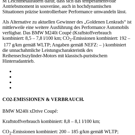
M Leichtmetallrädern dafür, dass sich das temperamentvolle
Antriebsmoment in souveräne, auch in hochdynamischen
Situationen präzise kontrollierbare Performance umwandeln lässt.
Als Alternative zu aktuellen Gewinner des „Goldenen Lenkrads“ ist
mittlerweile eine weitere Ausführung des Performance Automobils
verfügbar. Das BMW M240i Coupé (Kraftstoffverbrauch
kombiniert: 8,5 – 7,8 l/100 km; CO
-Emissionen kombiniert: 192 –
2
177 g/km gemäß WLTP; Angaben gemäß NEFZ: – ) kombiniert
die unnachahmliche Leistungscharakteristik des
Reihensechszylinder-Motors mit klassisch-puristischem
Hinterradantrieb.
CO2-EMISSIONEN & VERBRAUCH.
BMW M240i xDrive Coupé:
Kraftstoffverbrauch kombiniert: 8,8 – 8,1 l/100 km;
CO
-Emissionen kombiniert: 200 – 185 g/km gemäß WLTP;
2