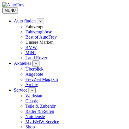
MENU
Auto finden
Fahrzeuge
Fahrzeugbörse
Best of AutoFrey
Unsere Marken
BMW
MINI
Land Rover
Aktuelles
Überblick
Angebote
FreyZeit Magazin
Archiv
Service
Werkstatt
Classic
Teile & Zubehör
Räder & Reifen
Notdienste
My BMW Service
Shop