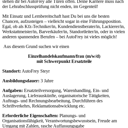
stehen dir bei AutoFrey alle Türen offen. Deine Karriere muss nach
der Lehrabschlussprüfung nicht enden, im Gegenteil!
Mit Einsatz und Lernbereitschaft hast Du bei uns die besten
Chancen, aufzusteigen – vielleicht sogar in eine Führungsposition.
Egal, ob als Kfz-Techniker/in, Kundendienstberater/in, Lackierer/in,
Werkstattmeister/in, Barverkäufer/in, Standortleiter/in, oder in vielen
anderen spannenden Berufen – bei AutoFrey ist vieles möglich!
Aus diesem Grund suchen wir einen
Einzelhandelskaufmann/frau (m/w/d)
mit Schwerpunkt Ersatzteile
Standort:
AutoFrey Steyr
Ausbildungsdauer:
3 Jahre
Aufgaben:
Ersatzteilversorgung, Warenhandling, Ein- und
Auslagerung, Lieferauskünfte, organisatorische Tätigkeiten,
Auftrags- und Rechnungsbearbeitung, Durchführen des
Schriftverkehrs, Reklamationsabwicklung etc.
Erforderliche Eigenschaften:
Planungs- und
Organisationsfähigkeit, Verantwortungsbewusstsein, Freude am
Umgang mit Zahlen, rasche Auffassungsgabe