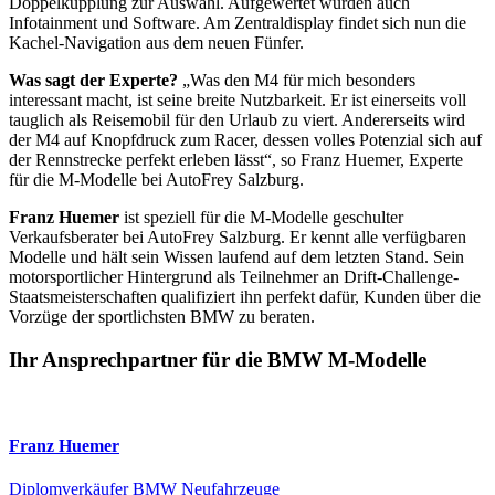
Doppelkupplung zur Auswahl. Aufgewertet wurden auch
Infotainment und Software. Am Zentraldisplay findet sich nun die
Kachel-Navigation aus dem neuen Fünfer.
Was sagt der Experte?
„Was den M4 für mich besonders
interessant macht, ist seine breite Nutzbarkeit. Er ist einerseits voll
tauglich als Reisemobil für den Urlaub zu viert. Andererseits wird
der M4 auf Knopfdruck zum Racer, dessen volles Potenzial sich auf
der Rennstrecke perfekt erleben lässt“, so Franz Huemer, Experte
für die M-Modelle bei AutoFrey Salzburg.
Franz Huemer
ist speziell für die M-Modelle geschulter
Verkaufsberater bei AutoFrey Salzburg. Er kennt alle verfügbaren
Modelle und hält sein Wissen laufend auf dem letzten Stand. Sein
motorsportlicher Hintergrund als Teilnehmer an Drift-Challenge-
Staatsmeisterschaften qualifiziert ihn perfekt dafür, Kunden über die
Vorzüge der sportlichsten BMW zu beraten.
Ihr Ansprechpartner für die BMW M-Modelle
Franz Huemer
Diplomverkäufer BMW Neufahrzeuge