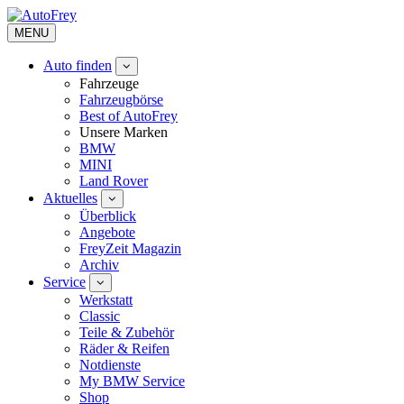
MENU
Auto finden
Fahrzeuge
Fahrzeugbörse
Best of AutoFrey
Unsere Marken
BMW
MINI
Land Rover
Aktuelles
Überblick
Angebote
FreyZeit Magazin
Archiv
Service
Werkstatt
Classic
Teile & Zubehör
Räder & Reifen
Notdienste
My BMW Service
Shop