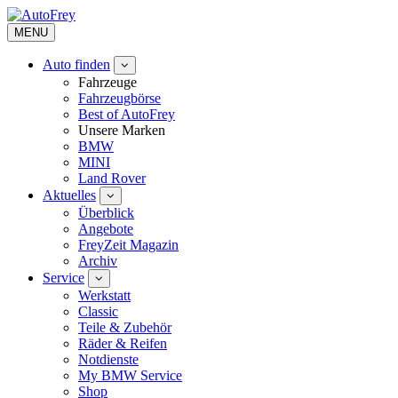
MENU
Auto finden
Fahrzeuge
Fahrzeugbörse
Best of AutoFrey
Unsere Marken
BMW
MINI
Land Rover
Aktuelles
Überblick
Angebote
FreyZeit Magazin
Archiv
Service
Werkstatt
Classic
Teile & Zubehör
Räder & Reifen
Notdienste
My BMW Service
Shop