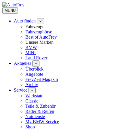
MENU
Auto finden
Fahrzeuge
Fahrzeugbörse
Best of AutoFrey
Unsere Marken
BMW
MINI
Land Rover
Aktuelles
Überblick
Angebote
FreyZeit Magazin
Archiv
Service
Werkstatt
Classic
Teile & Zubehör
Räder & Reifen
Notdienste
My BMW Service
Shop