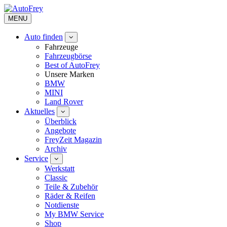
MENU
Auto finden
Fahrzeuge
Fahrzeugbörse
Best of AutoFrey
Unsere Marken
BMW
MINI
Land Rover
Aktuelles
Überblick
Angebote
FreyZeit Magazin
Archiv
Service
Werkstatt
Classic
Teile & Zubehör
Räder & Reifen
Notdienste
My BMW Service
Shop