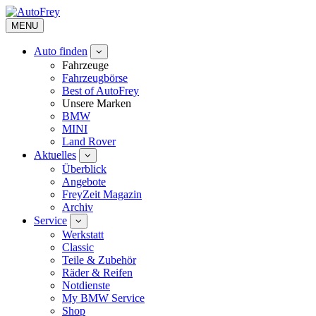
MENU
Auto finden
Fahrzeuge
Fahrzeugbörse
Best of AutoFrey
Unsere Marken
BMW
MINI
Land Rover
Aktuelles
Überblick
Angebote
FreyZeit Magazin
Archiv
Service
Werkstatt
Classic
Teile & Zubehör
Räder & Reifen
Notdienste
My BMW Service
Shop