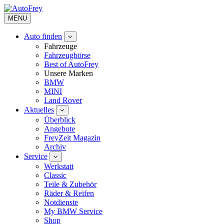
MENU
Auto finden
Fahrzeuge
Fahrzeugbörse
Best of AutoFrey
Unsere Marken
BMW
MINI
Land Rover
Aktuelles
Überblick
Angebote
FreyZeit Magazin
Archiv
Service
Werkstatt
Classic
Teile & Zubehör
Räder & Reifen
Notdienste
My BMW Service
Shop