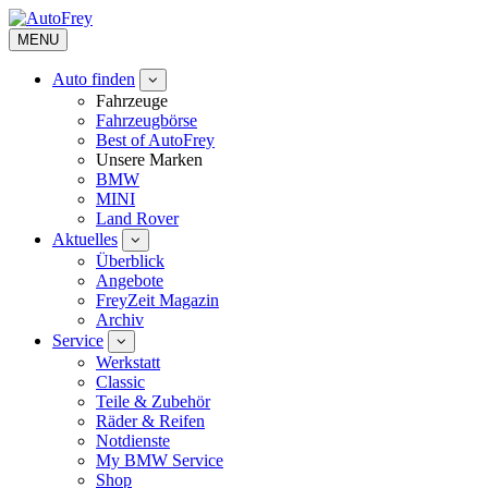
MENU
Auto finden
Fahrzeuge
Fahrzeugbörse
Best of AutoFrey
Unsere Marken
BMW
MINI
Land Rover
Aktuelles
Überblick
Angebote
FreyZeit Magazin
Archiv
Service
Werkstatt
Classic
Teile & Zubehör
Räder & Reifen
Notdienste
My BMW Service
Shop