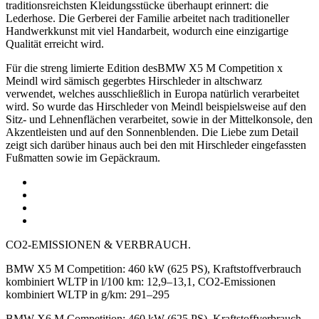
traditionsreichsten Kleidungsstücke überhaupt erinnert: die
Lederhose. Die Gerberei der Familie arbeitet nach traditioneller
Handwerkkunst mit viel Handarbeit, wodurch eine einzigartige
Qualität erreicht wird.
Für die streng limierte Edition desBMW X5 M Competition x
Meindl wird sämisch gegerbtes Hirschleder in altschwarz
verwendet, welches ausschließlich in Europa natürlich verarbeitet
wird. So wurde das Hirschleder von Meindl beispielsweise auf den
Sitz- und Lehnenflächen verarbeitet, sowie in der Mittelkonsole, den
Akzentleisten und auf den Sonnenblenden. Die Liebe zum Detail
zeigt sich darüber hinaus auch bei den mit Hirschleder eingefassten
Fußmatten sowie im Gepäckraum.
CO2-EMISSIONEN & VERBRAUCH.
BMW X5 M Competition: 460 kW (625 PS), Kraftstoffverbrauch
kombiniert WLTP in l/100 km: 12,9–13,1, CO2-Emissionen
kombiniert WLTP in g/km: 291–295
BMW X6 M Competition: 460 kW (625 PS), Kraftstoffverbrauch