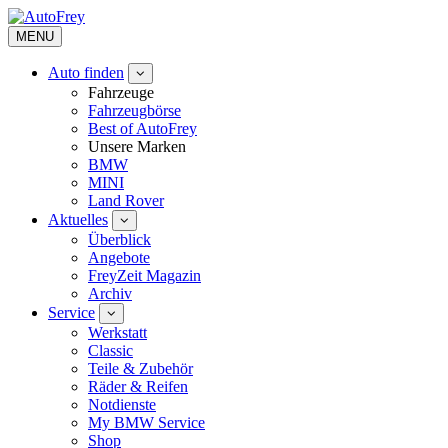
MENU
Auto finden
Fahrzeuge
Fahrzeugbörse
Best of AutoFrey
Unsere Marken
BMW
MINI
Land Rover
Aktuelles
Überblick
Angebote
FreyZeit Magazin
Archiv
Service
Werkstatt
Classic
Teile & Zubehör
Räder & Reifen
Notdienste
My BMW Service
Shop