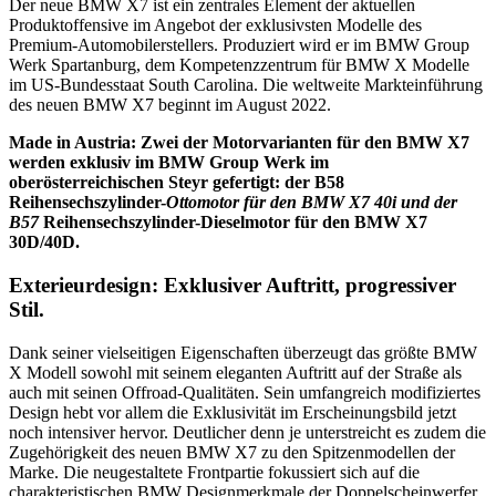
Der neue BMW X7 ist ein zentrales Element der aktuellen
Produktoffensive im Angebot der exklusivsten Modelle des
Premium-Automobilerstellers. Produziert wird er im BMW Group
Werk Spartanburg, dem Kompetenzzentrum für BMW X Modelle
im US-Bundesstaat South Carolina. Die weltweite Markteinführung
des neuen BMW X7 beginnt im August 2022.
Made in Austria: Zwei der Motorvarianten für den BMW X7
werden exklusiv im BMW Group Werk im
oberösterreichischen Steyr gefertigt: der B58
Reihensechszylinder-
Ottomotor für den BMW X7 40i und der
B57
Reihensechszylinder-Dieselmotor für den BMW X7
30D/40D.
Exterieurdesign: Exklusiver Auftritt, progressiver
Stil.
Dank seiner vielseitigen Eigenschaften überzeugt das größte BMW
X Modell sowohl mit seinem eleganten Auftritt auf der Straße als
auch mit seinen Offroad-Qualitäten. Sein umfangreich modifiziertes
Design hebt vor allem die Exklusivität im Erscheinungsbild jetzt
noch intensiver hervor. Deutlicher denn je unterstreicht es zudem die
Zugehörigkeit des neuen BMW X7 zu den Spitzenmodellen der
Marke. Die neugestaltete Frontpartie fokussiert sich auf die
charakteristischen BMW Designmerkmale der Doppelscheinwerfer