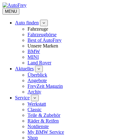
MENU
Auto finden
Fahrzeuge
Fahrzeugbörse
Best of AutoFrey
Unsere Marken
BMW
MINI
Land Rover
Aktuelles
Überblick
Angebote
FreyZeit Magazin
Archiv
Service
Werkstatt
Classic
Teile & Zubehör
Räder & Reifen
Notdienste
My BMW Service
Shop