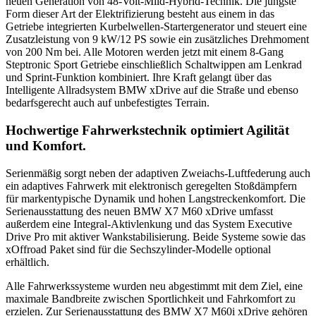
neuen Generation von 48-Volt-Mild-Hybrid-Technik. Die jüngste
Form dieser Art der Elektrifizierung besteht aus einem in das
Getriebe integrierten Kurbelwellen-Startergenerator und steuert eine
Zusatzleistung von 9 kW/12 PS sowie ein zusätzliches Drehmoment
von 200 Nm bei. Alle Motoren werden jetzt mit einem 8-Gang
Steptronic Sport Getriebe einschließlich Schaltwippen am Lenkrad
und Sprint-Funktion kombiniert. Ihre Kraft gelangt über das
Intelligente Allradsystem BMW xDrive auf die Straße und ebenso
bedarfsgerecht auch auf unbefestigtes Terrain.
Hochwertige Fahrwerkstechnik optimiert Agilität
und Komfort.
Serienmäßig sorgt neben der adaptiven Zweiachs-Luftfederung auch
ein adaptives Fahrwerk mit elektronisch geregelten Stoßdämpfern
für markentypische Dynamik und hohen Langstreckenkomfort. Die
Serienausstattung des neuen BMW X7 M60 xDrive umfasst
außerdem eine Integral-Aktivlenkung und das System Executive
Drive Pro mit aktiver Wankstabilisierung. Beide Systeme sowie das
xOffroad Paket sind für die Sechszylinder-Modelle optional
erhältlich.
Alle Fahrwerkssysteme wurden neu abgestimmt mit dem Ziel, eine
maximale Bandbreite zwischen Sportlichkeit und Fahrkomfort zu
erzielen. Zur Serienausstattung des BMW X7 M60i xDrive gehören