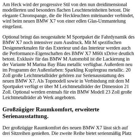
Am Heck wird der progressive Stil von den nun dreidimensional
modellierten und besonders flachen Leuchteneinheiten betont. Die
elegante Chromspange, die die Heckleuchten miteinander verbindet,
wird beim neuen BMW X7 von einer edlen Glas-Ummantelung
eingefasst.
Optional bringt das neugestaltete M Sportpaket die Fahrdynamik des
BMW X7 noch intensiver zum Ausdruck. Mit M spezifischen
Designmerkmalen für das Exterieur und das Interieur werden auch
die Performance-Eigenschaften des BMW X7 M60i xDrive deutlich
betont. Exklusiv für das BMW M Automobil ist die Lackierung in
der Variante M Marina Bay Blau metallic verfügbar. Außerdem neu
im Programm der Außenfarben: Sparkling Kupfergrau metallic. 20
Zoll große Leichtmetallräder gehören zur Serienausstattung des
neuen BMW X7. Als Topmodell sowie in Verbindung mit dem M
Sportpaket verfügt er über M Leichtmetallräder der Dimension 21
Zoll. Optional werden erstmals für ein BMW Modell 23 Zoll große
Leichtmetallräder ab Werk angeboten.
Großzügiger Raumkomfort, erweiterte
Serienausstattung.
Der großzügige Raumkomfort des neuen BMW X7 lässt sich auf
drei Sitzreihen genießen. Die zweite Reihe bietet serienmäßig Platz