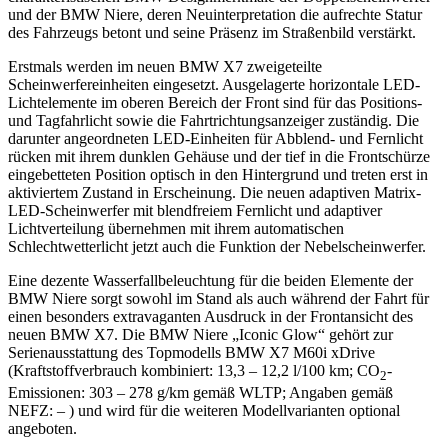
und der BMW Niere, deren Neuinterpretation die aufrechte Statur
des Fahrzeugs betont und seine Präsenz im Straßenbild verstärkt.
Erstmals werden im neuen BMW X7 zweigeteilte
Scheinwerfereinheiten eingesetzt. Ausgelagerte horizontale LED-
Lichtelemente im oberen Bereich der Front sind für das Positions-
und Tagfahrlicht sowie die Fahrtrichtungsanzeiger zuständig. Die
darunter angeordneten LED-Einheiten für Abblend- und Fernlicht
rücken mit ihrem dunklen Gehäuse und der tief in die Frontschürze
eingebetteten Position optisch in den Hintergrund und treten erst in
aktiviertem Zustand in Erscheinung. Die neuen adaptiven Matrix-
LED-Scheinwerfer mit blendfreiem Fernlicht und adaptiver
Lichtverteilung übernehmen mit ihrem automatischen
Schlechtwetterlicht jetzt auch die Funktion der Nebelscheinwerfer.
Eine dezente Wasserfallbeleuchtung für die beiden Elemente der
BMW Niere sorgt sowohl im Stand als auch während der Fahrt für
einen besonders extravaganten Ausdruck in der Frontansicht des
neuen BMW X7. Die BMW Niere „Iconic Glow“ gehört zur
Serienausstattung des Topmodells BMW X7 M60i xDrive
(Kraftstoffverbrauch kombiniert: 13,3 – 12,2 l/100 km; CO
-
2
Emissionen: 303 – 278 g/km gemäß WLTP; Angaben gemäß
NEFZ: – ) und wird für die weiteren Modellvarianten optional
angeboten.