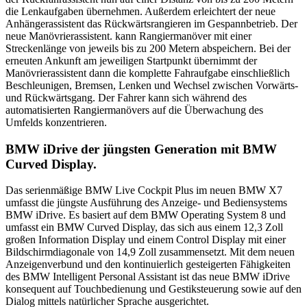
die Lenkaufgaben übernehmen. Außerdem erleichtert der neue
Anhängerassistent das Rückwärtsrangieren im Gespannbetrieb. Der
neue Manövrierassistent. kann Rangiermanöver mit einer
Streckenlänge von jeweils bis zu 200 Metern abspeichern. Bei der
erneuten Ankunft am jeweiligen Startpunkt übernimmt der
Manövrierassistent dann die komplette Fahraufgabe einschließlich
Beschleunigen, Bremsen, Lenken und Wechsel zwischen Vorwärts-
und Rückwärtsgang. Der Fahrer kann sich während des
automatisierten Rangiermanövers auf die Überwachung des
Umfelds konzentrieren.
BMW iDrive der jüngsten Generation mit BMW
Curved Display.
Das serienmäßige BMW Live Cockpit Plus im neuen BMW X7
umfasst die jüngste Ausführung des Anzeige- und Bediensystems
BMW iDrive. Es basiert auf dem BMW Operating System 8 und
umfasst ein BMW Curved Display, das sich aus einem 12,3 Zoll
großen Information Display und einem Control Display mit einer
Bildschirmdiagonale von 14,9 Zoll zusammensetzt. Mit dem neuen
Anzeigenverbund und den kontinuierlich gesteigerten Fähigkeiten
des BMW Intelligent Personal Assistant ist das neue BMW iDrive
konsequent auf Touchbedienung und Gestiksteuerung sowie auf den
Dialog mittels natürlicher Sprache ausgerichtet.