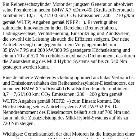
Ein Reihensechszylinder-Motor der jüngsten Generation absolviert
seine Premiere im neuen BMW X7 xDrive40i (Kraftstoffverbrauch
kombiniert: 10,5 – 9,2 l/100 km; CO
-Emissionen: 240 – 210 g/km
2
gemäß WLTP; Angaben gemäß NEFZ: –). Er verfügt über
zahlreiche Innovationen in den Bereichen Brennverfahren,
Ladungswechsel, Ventilsteuerung, Einspritzung und Zündsystem,
die sowohl die Leistung als auch die Effizienz steigern. Der neue
Antrieb erzeugt eine gegenüber dem Vorgängermodell um
35 kW/47 PS auf 280 kW/380 PS gesteigerte Höchstleistung und
ein um 70 auf 520 Nm erhöhtes maximales Drehmoment, das durch
die Zusatzleistung des Mild-Hybrid-Systems auf bis zu 540 Nm
gesteigert werden kann.
Eine detaillierte Weiterentwickelung optimiert auch das Verbrauchs-
und Emissionsverhalten des Reihensechszylinder-Dieselmotors, der
im neuen BMW X7 xDrive40d (Kraftstoffverbrauch kombiniert:
8,7 – 7,6 l/100 km; CO
-Emissionen: 230 – 200 g/km gemäß
2
WLTP; Angaben gemäß NEFZ: –) zum Einsatz kommt. Die
Höchstleistung seines Antriebssystems 259 kW/352 PS. Das
Nenndrehmoment des Dieselmotors beläuft sich auf 700 Nm und
kann mit der Zusatzleistung des Mild-Hybrid-Systems auf bis zu
720 Nm steigen.
Wichtigste Gemeinsamkeit der drei Motoren ist die Integration einer