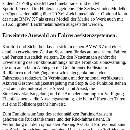
zudem 21 Zoll große M Leichtmetallräder und ein M
Sportdifferenzial im Hinterachsgetriebe. Die Sechszylinder-Modelle
verfügen serienmäßig über 20 Zoll-Leichtmetallräder. Optional kann
der neue BMW X7 als erstes Modell der Marke ab Werk auch mit
23 Zoll großen Leichtmetallrädern ausgestattet werden.
Erweiterte Auswahl an Fahrerassistenzsystemen.
Komfort und Sicherheit lassen sich im neuen BMW X7 mit einer
deutlich erweiterten Zahl an Systemen für das automatisierte Fahren
und Parken zusätzlich steigern. Zu den Neuerungen gehört die
Erweiterung des Funktionsumfangs für die Frontkollisionswarnung,
die nun auch beim Abbiegen die Gefahr einer Kollision mit
Radfahrern und Fußgängern sowie entgegenkommenden
Fahrzeugen reduziert. In Verbindung mit der optional verfügbaren
Aktiven Geschwindigkeitsregelung mit Stop & Go-Funktion stehen
jetzt auch der automatische Speed Limit Assist, die
Streckenverlaufsregelung und die Ampelerkennung zur Verfügung.
Ebenfalls neu ist die Ausstiegswarnung, die beim Öffnen der Türen
auf eine Kollisionsgefahr hinweist.
Zum Funktionsumfang des serienmäßigen Parking Assistent
gehören die Rückfahrkamera und der Rückfahrassistent. In
Verbindung mit dem optionalen Parking Assistant Professional kann
der Rückfahrassistent nun auf einer Distanz von bis zu 200 Metern