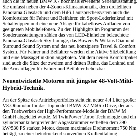
auch die im neuen BMW X7 nochmals erweiterte Serienausstattung.
Sie umfasst neben der 4-Zonen-Klimaautomatik, dem dreiteiligen
Panorama-Glasdach und dem HiFi-Lautsprechersystem auch die
Komfortsitze für Fahrer und Beifahrer, ein Sport-Lederlenkrad mit
Schaltwippen und eine neue Ablage für kabelloses Aufladen von
geeigneten Mobiltelefonen. Zu den Highlights im Programm der
Sonderausstattungen zählen das von LED-Einheiten beleuchtete
Panorama-Glasdach Sky Lounge, das Bowers & Wilkins Diamond
Surround Sound System und das neu konzipierte Travel & Comfort
System. Für Fahrer und Beifahrer werden eine Aktive Sitzbelüftung
und eine Massagefunktion angeboten. Mit dem neuen Komfortpaket
sind auch die Sitze der zweiten und dritten Reihe, das Lenkrad und
die Armauflagen für Fahrer und Beifahrer beheizbar.
Neuentwickelte Motoren mit jüngster 48-Volt-Mild-
Hybrid-Technik.
An der Spitze des Antriebsportfolios steht ein neuer 4,4 Liter großer
V8-Ottomotor für das Topmodell BMW X7 M60i xDrive, der aus
den Triebwerken der High-Performance-Modelle der BMW M
GmbH abgeleitet wurde. M TwinPower Turbo Technologie und ein
zylinderbankübergreifender Abgaskrümmer verhelfen dem 390
kW/530 PS starken Motor, dessen maximales Drehmoment 750 Nm
beträgt, zu einer beindruckend souveränen Kraftentfaltung.