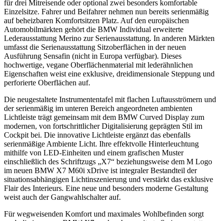
für drei Mitreisende oder optional zwei besonders komfortable
Einzelsitze. Fahrer und Beifahrer nehmen nun bereits serienmäßig
auf beheizbaren Komfortsitzen Platz. Auf den europäischen
Automobilmärkten gehört die BMW Individual erweiterte
Lederausstattung Merino zur Serienausstattung. In anderen Märkten
umfasst die Serienausstattung Sitzoberflächen in der neuen
Ausführung Sensafin (nicht in Europa verfügbar). Dieses
hochwertige, vegane Oberflächenmaterial mit lederähnlichen
Eigenschaften weist eine exklusive, dreidimensionale Steppung und
perforierte Oberflächen auf.
Die neugestaltete Instrumententafel mit flachen Luftausströmern und
der serienmäßig im unteren Bereich angeordneten ambienten
Lichtleiste trägt gemeinsam mit dem BMW Curved Display zum
modernen, von fortschrittlicher Digitalisierung geprägten Stil im
Cockpit bei. Die innovative Lichtleiste ergänzt das ebenfalls
serienmäßige Ambiente Licht. Ihre effektvolle Hinterleuchtung
mithilfe von LED-Einheiten und einem grafischen Muster
einschließlich des Schriftzugs „X7“ beziehungsweise dem M Logo
im neuen BMW X7 M60i xDrive ist integraler Bestandteil der
situationsabhängigen Lichtinszenierung und verstärkt das exklusive
Flair des Interieurs. Eine neue und besonders moderne Gestaltung
weist auch der Gangwahlschalter auf.
Für wegweisenden Komfort und maximales Wohlbefinden sorgt