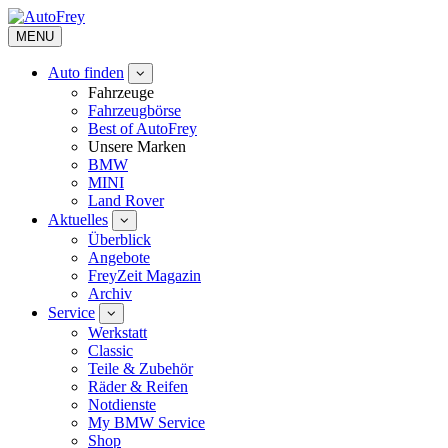
MENU
Auto finden
Fahrzeuge
Fahrzeugbörse
Best of AutoFrey
Unsere Marken
BMW
MINI
Land Rover
Aktuelles
Überblick
Angebote
FreyZeit Magazin
Archiv
Service
Werkstatt
Classic
Teile & Zubehör
Räder & Reifen
Notdienste
My BMW Service
Shop