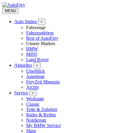
MENU
Auto finden
Fahrzeuge
Fahrzeugbörse
Best of AutoFrey
Unsere Marken
BMW
MINI
Land Rover
Aktuelles
Überblick
Angebote
FreyZeit Magazin
Archiv
Service
Werkstatt
Classic
Teile & Zubehör
Räder & Reifen
Notdienste
My BMW Service
Shop