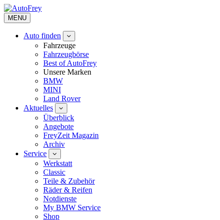
MENU
Auto finden
Fahrzeuge
Fahrzeugbörse
Best of AutoFrey
Unsere Marken
BMW
MINI
Land Rover
Aktuelles
Überblick
Angebote
FreyZeit Magazin
Archiv
Service
Werkstatt
Classic
Teile & Zubehör
Räder & Reifen
Notdienste
My BMW Service
Shop