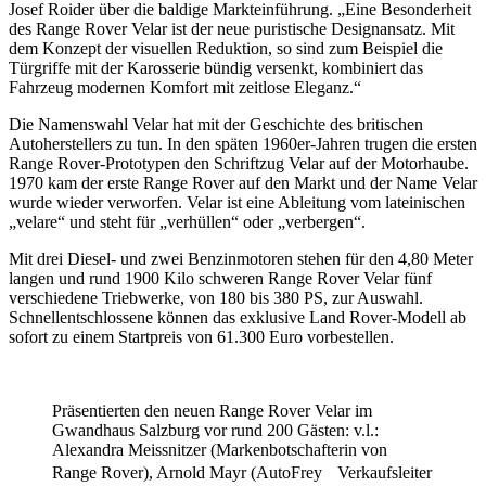
Josef Roider über die baldige Markteinführung. „Eine Besonderheit
des Range Rover Velar ist der neue puristische Designansatz. Mit
dem Konzept der visuellen Reduktion, so sind zum Beispiel die
Türgriffe mit der Karosserie bündig versenkt, kombiniert das
Fahrzeug modernen Komfort mit zeitlose Eleganz.“
Die Namenswahl Velar hat mit der Geschichte des britischen
Autoherstellers zu tun. In den späten 1960er-Jahren trugen die ersten
Range Rover-Prototypen den Schriftzug Velar auf der Motorhaube.
1970 kam der erste Range Rover auf den Markt und der Name Velar
wurde wieder verworfen. Velar ist eine Ableitung vom lateinischen
„velare“ und steht für „verhüllen“ oder „verbergen“.
Mit drei Diesel- und zwei Benzinmotoren stehen für den 4,80 Meter
langen und rund 1900 Kilo schweren Range Rover Velar fünf
verschiedene Triebwerke, von 180 bis 380 PS, zur Auswahl.
Schnellentschlossene können das exklusive Land Rover-Modell ab
sofort zu einem Startpreis von 61.300 Euro vorbestellen.
Präsentierten den neuen Range Rover Velar im
Gwandhaus Salzburg vor rund 200 Gästen: v.l.:
Alexandra Meissnitzer (Markenbotschafterin von
Range Rover), Arnold Mayr (AutoFrey Verkaufsleiter