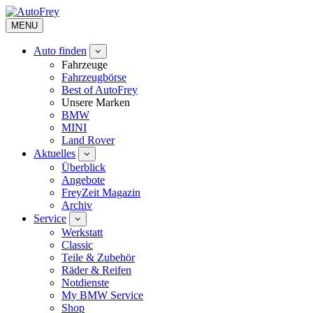
MENU
Auto finden
Fahrzeuge
Fahrzeugbörse
Best of AutoFrey
Unsere Marken
BMW
MINI
Land Rover
Aktuelles
Überblick
Angebote
FreyZeit Magazin
Archiv
Service
Werkstatt
Classic
Teile & Zubehör
Räder & Reifen
Notdienste
My BMW Service
Shop