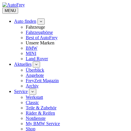
MENU
Auto finden
Fahrzeuge
Fahrzeugbörse
Best of AutoFrey
Unsere Marken
BMW
MINI
Land Rover
Aktuelles
Überblick
Angebote
FreyZeit Magazin
Archiv
Service
Werkstatt
Classic
Teile & Zubehör
Räder & Reifen
Notdienste
My BMW Service
Shop