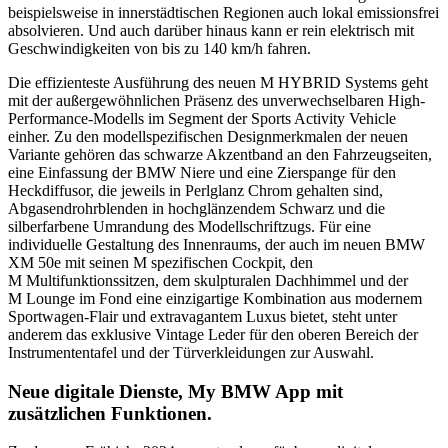
beispielsweise in innerstädtischen Regionen auch lokal emissionsfrei
absolvieren. Und auch darüber hinaus kann er rein elektrisch mit
Geschwindigkeiten von bis zu 140 km/h fahren.
Die effizienteste Ausführung des neuen M HYBRID Systems geht
mit der außergewöhnlichen Präsenz des unverwechselbaren High-
Performance-Modells im Segment der Sports Activity Vehicle
einher. Zu den modellspezifischen Designmerkmalen der neuen
Variante gehören das schwarze Akzentband an den Fahrzeugseiten,
eine Einfassung der BMW Niere und eine Zierspange für den
Heckdiffusor, die jeweils in Perlglanz Chrom gehalten sind,
Abgasendrohrblenden in hochglänzendem Schwarz und die
silberfarbene Umrandung des Modellschriftzugs. Für eine
individuelle Gestaltung des Innenraums, der auch im neuen BMW
XM 50e mit seinen M spezifischen Cockpit, den
M Multifunktionssitzen, dem skulpturalen Dachhimmel und der
M Lounge im Fond eine einzigartige Kombination aus modernem
Sportwagen-Flair und extravagantem Luxus bietet, steht unter
anderem das exklusive Vintage Leder für den oberen Bereich der
Instrumententafel und der Türverkleidungen zur Auswahl.
Neue digitale Dienste, My BMW App mit
zusätzlichen Funktionen.