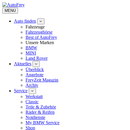
MENU
Auto finden
Fahrzeuge
Fahrzeugbörse
Best of AutoFrey
Unsere Marken
BMW
MINI
Land Rover
Aktuelles
Überblick
Angebote
FreyZeit Magazin
Archiv
Service
Werkstatt
Classic
Teile & Zubehör
Räder & Reifen
Notdienste
My BMW Service
Shop