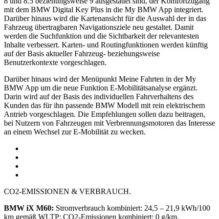
8 und 8.5 beziehungsweise 9 ausgestattet sind, der Komfortzugang
mit dem BMW Digital Key Plus in die My BMW App integriert.
Darüber hinaus wird die Kartenansicht für die Auswahl der in das
Fahrzeug übertragbaren Navigationsziele neu gestaltet. Damit
werden die Suchfunktion und die Sichtbarkeit der relevantesten
Inhalte verbessert. Karten- und Routingfunktionen werden künftig
auf der Basis aktueller Fahrzeug- beziehungsweise
Benutzerkontexte vorgeschlagen.
Darüber hinaus wird der Menüpunkt Meine Fahrten in der My
BMW App um die neue Funktion E-Mobilitätsanalyse ergänzt.
Darin wird auf der Basis des individuellen Fahrverhaltens des
Kunden das für ihn passende BMW Modell mit rein elektrischem
Antrieb vorgeschlagen. Die Empfehlungen sollen dazu beitragen,
bei Nutzern von Fahrzeugen mit Verbrennungsmotoren das Interesse
an einem Wechsel zur E-Mobilität zu wecken.
CO2-EMISSIONEN & VERBRAUCH.
BMW iX M60:
Stromverbrauch kombiniert: 24,5 – 21,9 kWh/100
km gemäß WLTP; CO2-Emissionen kombiniert: 0 g/km.