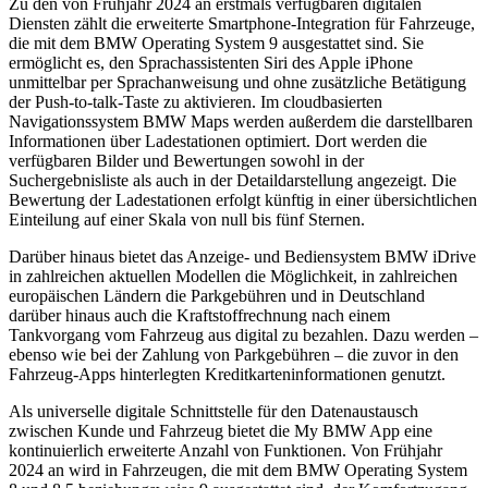
Zu den von Frühjahr 2024 an erstmals verfügbaren digitalen
Diensten zählt die erweiterte Smartphone-Integration für Fahrzeuge,
die mit dem BMW Operating System 9 ausgestattet sind. Sie
ermöglicht es, den Sprachassistenten Siri des Apple iPhone
unmittelbar per Sprachanweisung und ohne zusätzliche Betätigung
der Push-to-talk-Taste zu aktivieren. Im cloudbasierten
Navigationssystem BMW Maps werden außerdem die darstellbaren
Informationen über Ladestationen optimiert. Dort werden die
verfügbaren Bilder und Bewertungen sowohl in der
Suchergebnisliste als auch in der Detaildarstellung angezeigt. Die
Bewertung der Ladestationen erfolgt künftig in einer übersichtlichen
Einteilung auf einer Skala von null bis fünf Sternen.
Darüber hinaus bietet das Anzeige- und Bediensystem BMW iDrive
in zahlreichen aktuellen Modellen die Möglichkeit, in zahlreichen
europäischen Ländern die Parkgebühren und in Deutschland
darüber hinaus auch die Kraftstoffrechnung nach einem
Tankvorgang vom Fahrzeug aus digital zu bezahlen. Dazu werden –
ebenso wie bei der Zahlung von Parkgebühren – die zuvor in den
Fahrzeug-Apps hinterlegten Kreditkarteninformationen genutzt.
Als universelle digitale Schnittstelle für den Datenaustausch
zwischen Kunde und Fahrzeug bietet die My BMW App eine
kontinuierlich erweiterte Anzahl von Funktionen. Von Frühjahr
2024 an wird in Fahrzeugen, die mit dem BMW Operating System