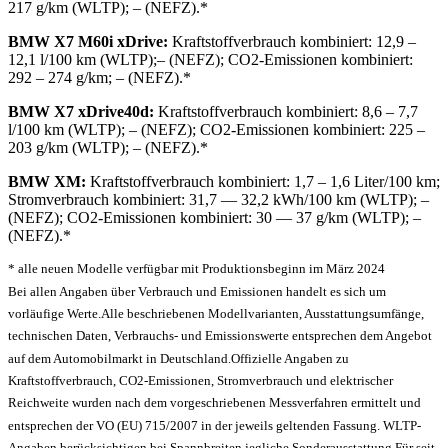
217 g/km (WLTP); – (NEFZ).*
BMW X7 M60i xDrive:
Kraftstoffverbrauch kombiniert: 12,9 –
12,1 l/100 km (WLTP);– (NEFZ); CO2-Emissionen kombiniert:
292 – 274 g/km; – (NEFZ).*
BMW X7 xDrive40d:
Kraftstoffverbrauch kombiniert: 8,6 – 7,7
l/100 km (WLTP); – (NEFZ); CO2-Emissionen kombiniert: 225 –
203 g/km (WLTP); – (NEFZ).*
BMW XM:
Kraftstoffverbrauch kombiniert: 1,7 – 1,6 Liter/100 km;
Stromverbrauch kombiniert: 31,7 — 32,2 kWh/100 km (WLTP); –
(NEFZ); CO2-Emissionen kombiniert: 30 — 37 g/km (WLTP); –
(NEFZ).*
* alle neuen Modelle verfügbar mit Produktionsbeginn im März 2024
Bei allen Angaben über Verbrauch und Emissionen handelt es sich um
vorläufige Werte.
Alle beschriebenen Modellvarianten, Ausstattungsumfänge,
technischen Daten, Verbrauchs- und Emissionswerte entsprechen dem Angebot
auf dem Automobilmarkt in Deutschland.
Offizielle Angaben zu
Kraftstoffverbrauch, CO2-Emissionen, Stromverbrauch und elektrischer
Reichweite wurden nach dem vorgeschriebenen Messverfahren ermittelt und
entsprechen der VO (EU) 715/2007 in der jeweils geltenden Fassung. WLTP-
Angaben berücksichtigen bei Spannbreiten jegliche Sonderausstattung.
Für seit