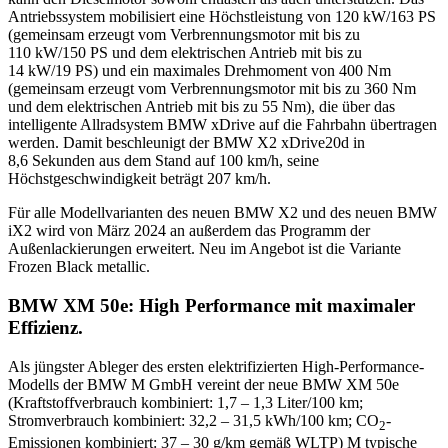
Antriebssystem mobilisiert eine Höchstleistung von 120 kW/163 PS
(gemeinsam erzeugt vom Verbrennungsmotor mit bis zu
110 kW/150 PS und dem elektrischen Antrieb mit bis zu
14 kW/19 PS) und ein maximales Drehmoment von 400 Nm
(gemeinsam erzeugt vom Verbrennungsmotor mit bis zu 360 Nm
und dem elektrischen Antrieb mit bis zu 55 Nm), die über das
intelligente Allradsystem BMW xDrive auf die Fahrbahn übertragen
werden. Damit beschleunigt der BMW X2 xDrive20d in
8,6 Sekunden aus dem Stand auf 100 km/h, seine
Höchstgeschwindigkeit beträgt 207 km/h.
Für alle Modellvarianten des neuen BMW X2 und des neuen BMW
iX2 wird von März 2024 an außerdem das Programm der
Außenlackierungen erweitert. Neu im Angebot ist die Variante
Frozen Black metallic.
BMW XM 50e: High Performance mit maximaler
Effizienz.
Als jüngster Ableger des ersten elektrifizierten High-Performance-
Modells der BMW M GmbH vereint der neue BMW XM 50e
(Kraftstoffverbrauch kombiniert: 1,7 – 1,3 Liter/100 km;
Stromverbrauch kombiniert: 32,2 – 31,5 kWh/100 km; CO
-
2
Emissionen kombiniert: 37 – 30 g/km gemäß WLTP) M typische