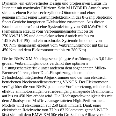
Dynamik, ein extrovertiertes Design und progressiven Luxus im
Interieur mit maximaler Effizienz. Sein M HYBRID Antrieb setzt
sich aus einem Reihensechszylinder-Ottomotor und einer
gemeinsam mit seiner Leistungselektronik in das 8-Gang Steptronic
Sport Getriebe integrierten E-Maschine zusammen. Aus dieser
Kombination erwächst eine Systemleistung von 350 kW/476 PS
(gemeinsam erzeugt vom Verbrennungsmotor mit bis zu
230 kW/313 PS und dem elektrischen Antrieb mit bis zu
145 kW/197 PS) und ein maximales Systemdrehmoment von
700 Nm (gemeinsam erzeugt vom Verbrennungsmotor mit bis zu
450 Nm und dem Elektromotor mit bis zu 280 Nm).
Die im BMW XM 50e eingesetzte jüngste Ausführung des 3,0 Liter
großen Verbrennungsmotors verdankt ihre optimierte
Leistungscharakteristik unter anderem dem sogenannten Miller-
Brennverfahrens, einer Dual-Einspritzung, einem in den
Zylinderkopf integrierten Abgaskrümmer und der nun elektrisch
betriebenen Nockenwellensteuerung VANOS. Der Elektromotor
verfügt über die von BMW patentierte Vorübersetzung, mit der das
effektiv am motorseitigen Getriebeeingang anliegende Drehmoment
auf bis zu 450 Nm erhöht wird. Die Höchstgeschwindigkeit des mit
dem Allradsystem M xDrive ausgestatteten High-Performance-
Modells wird elektronisch auf 250 km/h limitiert. Dank einer
elektrischen Reichweite von 77 bis 83 Kilometern gemäß WLTP
lässt sich mit dem BMW XM 50e ein Großteil des Alltagsverkehrs