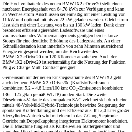
Die Hochvoltbatterie des neuen BMW iX2 eDrive20 stellt einen
nutzbaren Energiegehalt von 64,78 kWh zur Verfügung und kann
an Wechselstrom-Anschlüssen serienmäßig mit einer Leistung von
11 kW und optional mit bis zu 22 kW geladen werden. Gleichstrom
lässt sich mit einer Leistung von bis zu 130 kW laden. Dank einer
besonders effizient agierenden Ladesoftware und eines
vorausschauendes Wärmemanagements genügen bereits kurze
Stopps für eine deutliche Erhöhung des Ladezustands. An einer
Schnellladestation kann innerhalb von zehn Minuten ausreichend
Energie eingespeist werden, um die Reichweite des
BMW iX2 eDrive20 um 120 Kilometer anzuheben. Auch der
BMW iX2 eDrive20 ist serienmäßig für die Nutzung der Funktion
Plug & Charge Multi Contract geeignet.
Gemeinsam mit der neuen Einstiegsvariante des BMW iX2 geht
auch der neue BMW X2 xDrive20d (Kraftstoffverbrauch
kombiniert: 5,2 – 4,8 Liter/100 km; CO
-Emissionen kombiniert:
2
136 – 125 g/km gemäß WLTP) an den Start. Die zweite
Dieselmotor-Variante des kompakten SAC zeichnet sich durch eine
mittels 48-Volt-Mild-Hybrid-Technologie bewirkte Steigerung der
spontanen Kraftentfaltung und der Effizienz aus. Ihr 2,0 Liter großer
Vierzylinder-Antrieb wird mit einem in das 7-Gang Steptronic
Getriebe mit Doppelkupplung integrierten Elektromotor kombiniert.
Die E-Maschine fungiert als Kurbelwellen-Startergenerator und
kann den Dieselmotor sowohl entlasten als auch unterstützen. Das