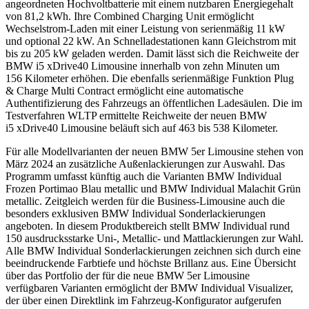
angeordneten Hochvoltbatterie mit einem nutzbaren Energiegehalt
von 81,2 kWh. Ihre Combined Charging Unit ermöglicht
Wechselstrom-Laden mit einer Leistung von serienmäßig 11 kW
und optional 22 kW. An Schnelladestationen kann Gleichstrom mit
bis zu 205 kW geladen werden. Damit lässt sich die Reichweite der
BMW i5 xDrive40 Limousine innerhalb von zehn Minuten um
156 Kilometer erhöhen. Die ebenfalls serienmäßige Funktion Plug
& Charge Multi Contract ermöglicht eine automatische
Authentifizierung des Fahrzeugs an öffentlichen Ladesäulen. Die im
Testverfahren WLTP ermittelte Reichweite der neuen BMW
i5 xDrive40 Limousine beläuft sich auf 463 bis 538 Kilometer.
Für alle Modellvarianten der neuen BMW 5er Limousine stehen von
März 2024 an zusätzliche Außenlackierungen zur Auswahl. Das
Programm umfasst künftig auch die Varianten BMW Individual
Frozen Portimao Blau metallic und BMW Individual Malachit Grün
metallic. Zeitgleich werden für die Business-Limousine auch die
besonders exklusiven BMW Individual Sonderlackierungen
angeboten. In diesem Produktbereich stellt BMW Individual rund
150 ausdrucksstarke Uni-, Metallic- und Mattlackierungen zur Wahl.
Alle BMW Individual Sonderlackierungen zeichnen sich durch eine
beeindruckende Farbtiefe und höchste Brillanz aus. Eine Übersicht
über das Portfolio der für die neue BMW 5er Limousine
verfügbaren Varianten ermöglicht der BMW Individual Visualizer,
der über einen Direktlink im Fahrzeug-Konfigurator aufgerufen