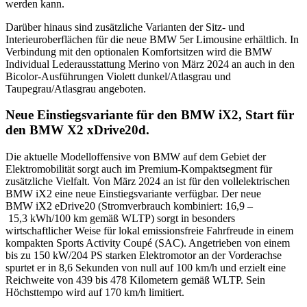
werden kann.
Darüber hinaus sind zusätzliche Varianten der Sitz- und
Interieuroberflächen für die neue BMW 5er Limousine erhältlich. In
Verbindung mit den optionalen Komfortsitzen wird die BMW
Individual Lederausstattung Merino von März 2024 an auch in den
Bicolor-Ausführungen Violett dunkel/Atlasgrau und
Taupegrau/Atlasgrau angeboten.
Neue Einstiegsvariante für den BMW iX2, Start für
den BMW X2 xDrive20d.
Die aktuelle Modelloffensive von BMW auf dem Gebiet der
Elektromobilität sorgt auch im Premium-Kompaktsegment für
zusätzliche Vielfalt. Von März 2024 an ist für den vollelektrischen
BMW iX2 eine neue Einstiegsvariante verfügbar. Der neue
BMW iX2 eDrive20 (Stromverbrauch kombiniert: 16,9 –
15,3 kWh/100 km gemäß WLTP) sorgt in besonders
wirtschaftlicher Weise für lokal emissionsfreie Fahrfreude in einem
kompakten Sports Activity Coupé (SAC). Angetrieben von einem
bis zu 150 kW/204 PS starken Elektromotor an der Vorderachse
spurtet er in 8,6 Sekunden von null auf 100 km/h und erzielt eine
Reichweite von 439 bis 478 Kilometern gemäß WLTP. Sein
Höchsttempo wird auf 170 km/h limitiert.