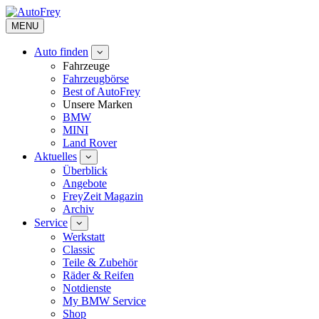
MENU
Auto finden
Fahrzeuge
Fahrzeugbörse
Best of AutoFrey
Unsere Marken
BMW
MINI
Land Rover
Aktuelles
Überblick
Angebote
FreyZeit Magazin
Archiv
Service
Werkstatt
Classic
Teile & Zubehör
Räder & Reifen
Notdienste
My BMW Service
Shop