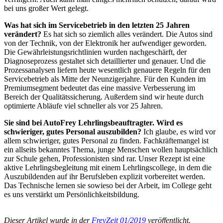
bei uns großer Wert gelegt.
Was hat sich im Servicebetrieb in den letzten 25 Jahren
verändert?
Es hat sich so ziemlich alles verändert. Die Autos sind
von der Technik, von der Elektronik her aufwendiger geworden.
Die Gewährleistungsricht­linien wurden nachgeschärft, der
Diagnoseprozess gestaltet sich detaillierter und genauer. Und die
Prozessanalysen liefern heute wesentlich genauere Regeln für den
Servicebetrieb als Mitte der Neunzigerjahre. Für den Kunden im
Premiumsegment bedeutet das eine massive Verbesserung im
Bereich der Qualitätssicherung. Außerdem sind wir heute durch
optimierte Abläufe viel schneller als vor 25 Jahren.
Sie sind bei AutoFrey Lehrlingsbeauftragter. Wird es
schwieriger, gutes Personal auszubilden?
Ich glaube, es wird vor
allem schwieriger, gutes Personal zu finden. Fachkräftemangel ist
ein allseits bekanntes Thema, junge Menschen wollen hauptsächlich
zur Schule gehen, Professionisten sind rar. Unser Rezept ist eine
aktive Lehrlingsbegleitung mit einem Lehrlingscollege, in dem die
Auszubildenden auf ihr Berufsleben explizit vorbereitet werden.
Das Technische lernen sie sowieso bei der Arbeit, im College geht
es uns verstärkt um Persönlichkeitsbildung.
Dieser Artikel wurde in der
FreyZeit 01/2019
veröffentlicht.