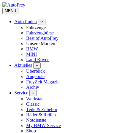
MENU
Auto finden
Fahrzeuge
Fahrzeugbörse
Best of AutoFrey
Unsere Marken
BMW
MINI
Land Rover
Aktuelles
Überblick
Angebote
FreyZeit Magazin
Archiv
Service
Werkstatt
Classic
Teile & Zubehör
Räder & Reifen
Notdienste
My BMW Service
Shop